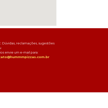
C: Dúvidas, reclamações, sugestões
u
ios envie um e-mail para:
tato@hummmpizzas.com.br