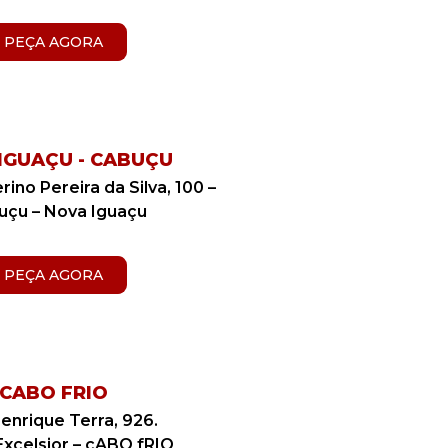
PEÇA AGORA
IGUAÇU - CABUÇU
ino Pereira da Silva, 100 –
çu – Nova Iguaçu
PEÇA AGORA
CABO FRIO
enrique Terra, 926.
Excelsior –
cABO fRIO