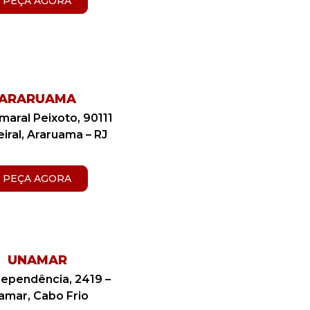
PEÇA AGORA
ARARUAMA
maral Peixoto, 90111
iral, Araruama – RJ
PEÇA AGORA
UNAMAR
dependência, 2419 –
amar, Cabo Frio