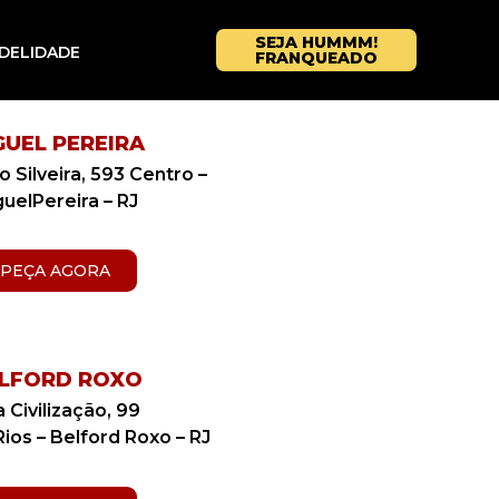
SEJA HUMMM!
IDELIDADE
FRANQUEADO
GUEL PEREIRA
o Silveira, 593 Centro –
uelPereira – RJ
PEÇA AGORA
LFORD ROXO
 Civilização, 99
Rios – Belford Roxo – RJ