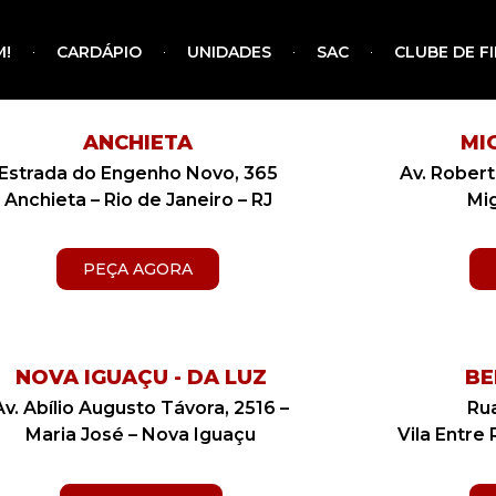
!
CARDÁPIO
UNIDADES
SAC
CLUBE DE F
ANCHIETA
MI
Estrada do Engenho Novo, 365
Av. Robert
Anchieta – Rio de Janeiro – RJ
Mig
PEÇA AGORA
NOVA IGUAÇU - DA LUZ
BE
Av. Abílio Augusto Távora, 2516 –
Rua
Maria José – Nova Iguaçu
Vila Entre 