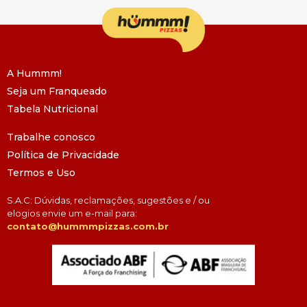
A Hummm!
Seja um Franqueado
Tabela Nutricional
Trabalhe conosco
Política de Privacidade
Termos e Uso
S.A.C: Dúvidas, reclamações, sugestões e / ou
elogios envie um e-mail para:
contato@hummmpizzas.com.br