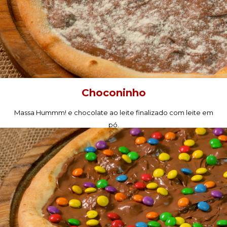
Choconinho
Massa Hummm! e chocolate ao leite finalizado com leite em
pó.
PEÇA AGORA!