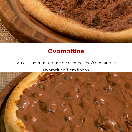
Ovomaltine
Massa Hummm!, creme de Ovomaltine® crocante e
Ovomaltine® em flocos.
PEÇA AGORA!