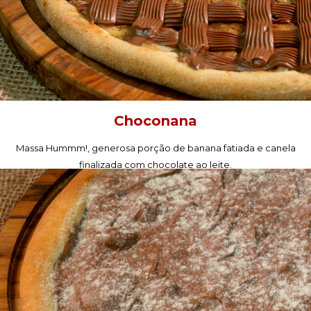
Choconana
Massa Hummm!, generosa porção de banana fatiada e canela
finalizada com chocolate ao leite.
PEÇA AGORA!