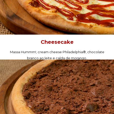
Cheesecake
Massa Hummm!, cream cheese Philadelphia®, chocolate
branco ao leite e calda de morango.
PEÇA AGORA!