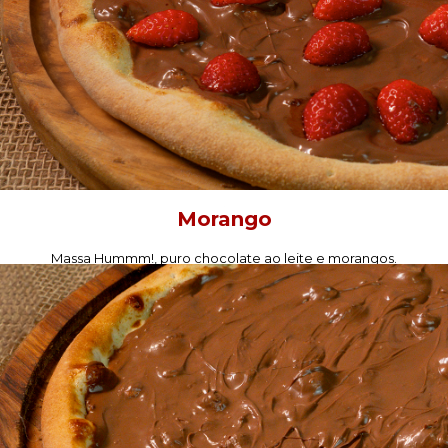
Morango
Massa Hummm!, puro chocolate ao leite e morangos.
PEÇA AGORA!