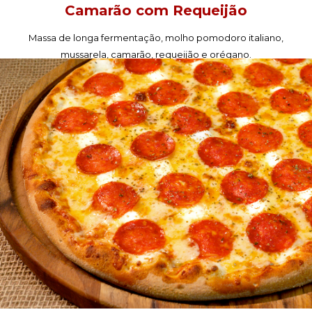
Camarão com Requeijão
Massa de longa fermentação, molho pomodoro italiano,
mussarela, camarão, requeijão e orégano.
PEÇA AGORA!