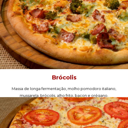
Brócolis
Massa de longa fermentação, molho pomodoro italiano,
mussarela, brócolis, alho frito, bacon e orégano.
PEÇA AGORA!