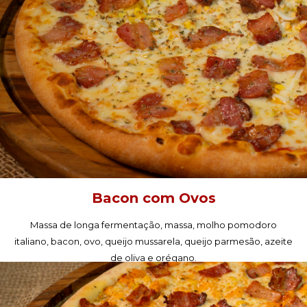
Bacon com Ovos
Massa de longa fermentação, massa, molho pomodoro
italiano, bacon, ovo, queijo mussarela, queijo parmesão, azeite
de oliva e orégano.
PEÇA AGORA!