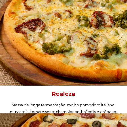
Realeza
Massa de longa fermentação, molho pomodoro italiano,
mussarela, tomate seco, champignon, brócolis e orégano.
PEÇA AGORA!