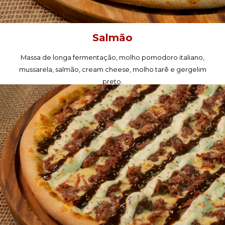
Salmão
Massa de longa fermentação, molho pomodoro italiano,
mussarela, salmão, cream cheese, molho tarê e gergelim
preto.
PEÇA AGORA!