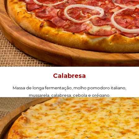
Calabresa
Massa de longa fermentação, molho pomodoro italiano,
mussarela, calabresa, cebola e orégano.
PEÇA AGORA!