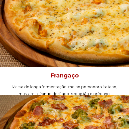
Frangaço
Massa de longa fermentação, molho pomodoro italiano,
mussarela, frango desfiado, requeijão e orégano.
PEÇA AGORA!