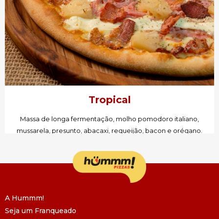
Tropical
Massa de longa fermentação, molho pomodoro italiano,
mussarela, presunto, abacaxi, requeijão, bacon e orégano.
PEÇA AGORA!
A Hummm!
Seja um Franqueado