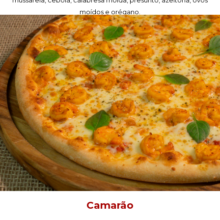
mussarela, cebola, calabresa moída, presunto, azeitona, ovos
moídos e orégano.
PEÇA AGORA!
Camarão