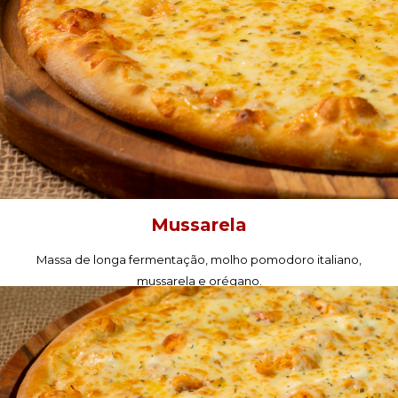
Mussarela
Massa de longa fermentação, molho pomodoro italiano,
mussarela e orégano.
PEÇA AGORA!