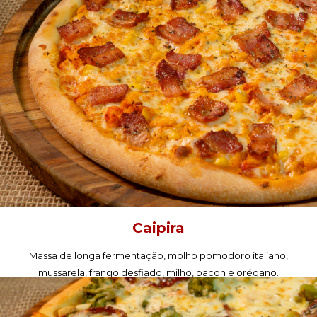
Caipira
Massa de longa fermentação, molho pomodoro italiano,
mussarela, frango desfiado, milho, bacon e orégano.
PEÇA AGORA!