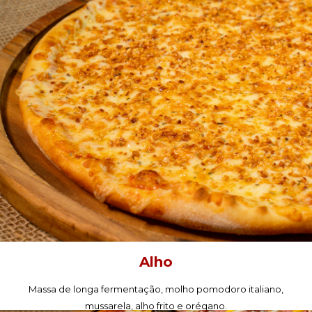
PEÇA AGORA!
Alho
Massa de longa fermentação, molho pomodoro italiano,
mussarela, alho frito e orégano.