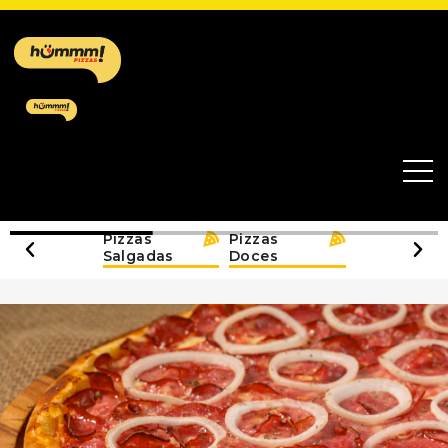
clusivos
Pizzas
Pizzas
Exclusivos
mmm!
Salgadas
Doces
Hummm!