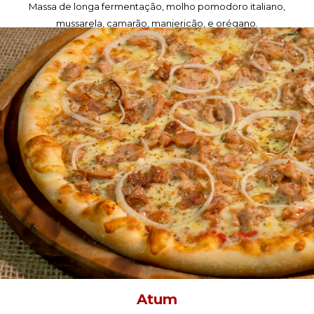
Massa de longa fermentação, molho pomodoro italiano,
mussarela, camarão, manjericão, e orégano.
PEÇA AGORA!
Atum